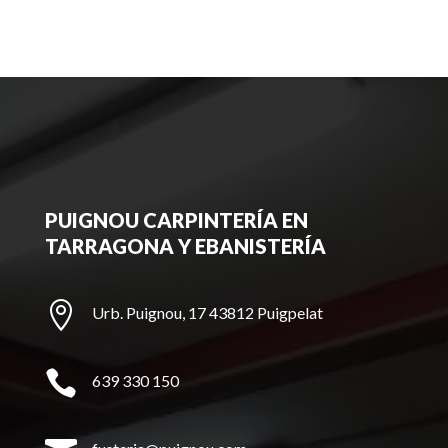
PUIGNOU CARPINTERÍA EN
TARRAGONA Y EBANISTERÍA

Urb. Puignou, 17 43812 Puigpelat

639 330 150