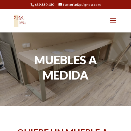
639 330 150
fusteria@puignou.com
MUEBLES A
MEDIDA