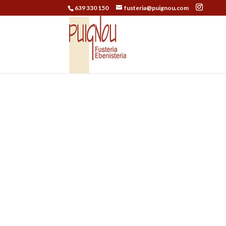
639 330 150
fusteria@puignou.com