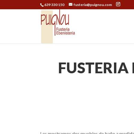
639 330 150
fusteria@puignou.com
FUSTERIA
Les mostramos dos muebles de baño a medida h