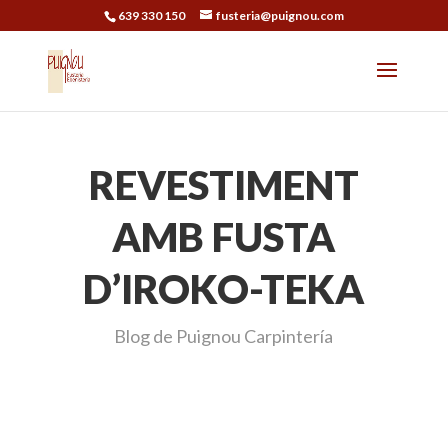
639 330 150
fusteria@puignou.com
REVESTIMENT
AMB FUSTA
D’IROKO-TEKA
Blog de Puignou Carpintería