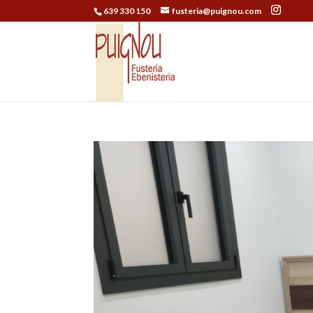
639 330 150
fusteria@puignou.com