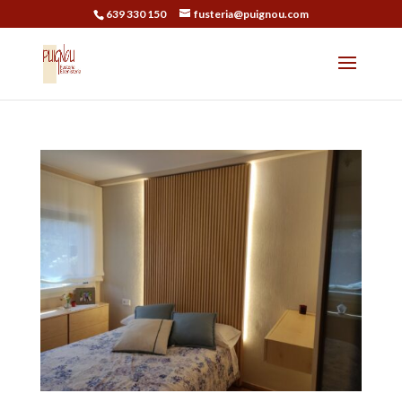
639 330 150
fusteria@puignou.com